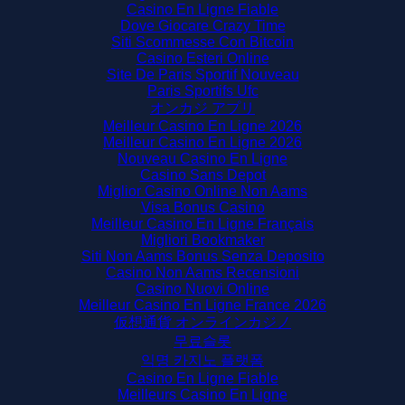
Casino En Ligne Fiable
Dove Giocare Crazy Time
Siti Scommesse Con Bitcoin
Casino Esteri Online
Site De Paris Sportif Nouveau
Paris Sportifs Ufc
オンカジ アプリ
Meilleur Casino En Ligne 2026
Meilleur Casino En Ligne 2026
Nouveau Casino En Ligne
Casino Sans Depot
Miglior Casino Online Non Aams
Visa Bonus Casino
Meilleur Casino En Ligne Français
Migliori Bookmaker
Siti Non Aams Bonus Senza Deposito
Casino Non Aams Recensioni
Casino Nuovi Online
Meilleur Casino En Ligne France 2026
仮想通貨 オンラインカジノ
무료슬롯
익명 카지노 플랫폼
Casino En Ligne Fiable
Meilleurs Casino En Ligne