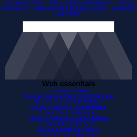
Casino Non Aams
Paris Sportif Crypto Monnaie
Meilleur
Live Casino
Meilleur Casino En Ligne France
Casino En
Ligne Fiable
Web essentials
Casino En Crypto
Tous Les Sites De Paris Sportifs Belgique
Sites De Paris Sportifs Belgique
Meilleur Casino En Ligne Belgique
Migliori Casino Online Italia
Siti Scommesse Non Aams Affidabile
Casino Italiani Non Aams
Siti Scommesse Con Bitcoin
I Migliori Casino Non Aams