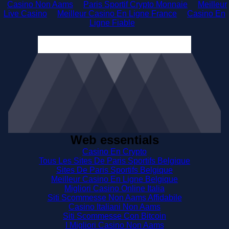
Casino Non Aams
Paris Sportif Crypto Monnaie
Meilleur
Live Casino
Meilleur Casino En Ligne France
Casino En
Ligne Fiable
Web essentials
Casino En Crypto
Tous Les Sites De Paris Sportifs Belgique
Sites De Paris Sportifs Belgique
Meilleur Casino En Ligne Belgique
Migliori Casino Online Italia
Siti Scommesse Non Aams Affidabile
Casino Italiani Non Aams
Siti Scommesse Con Bitcoin
I Migliori Casino Non Aams