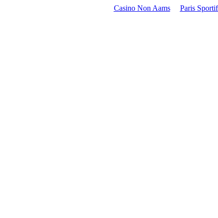
Casino Non Aams
Paris Sport