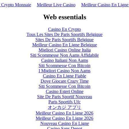
if Crypto Monnaie
Meilleur Live Casino
Meilleur Casino En Ligne
Web essentials
Casino En Crypto
Tous Les Sites De Paris Sportifs Belgique
Sites De Paris Sportifs Belgique
Meilleur Casino En Ligne Belgique
Migliori Casino Online Italia
Siti Scommesse Non Aams Affidabile
Casino Italiani Non Aams
Siti Scommesse Con Bitcoin
I Migliori Casino Non Aams
Casino En Ligne Fiable
Dove Giocare Crazy Time
Siti Scommesse Con Bitcoin
Casino Esteri Online
Site De Paris Sportif Nouveau
Paris Sportifs Ufc
オンカジ アプリ
Meilleur Casino En Ligne 2026
Meilleur Casino En Ligne 2026
Nouveau Casino En Ligne
Casino Sans Depot