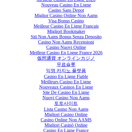
Nouveau Casino En Ligne
Casino Sans Depot
Miglior Casino Online Non Aams
Visa Bonus Casino
Meilleur Casino En Ligne Français
Migliori Bookmaker
Siti Non Aams Bonus Senza Deposito
Casino Non Aams Recensioni
Casino Nuovi Online
Meilleur Casino En Ligne France 2026
仮想通貨 オンラインカジノ
무료슬롯
익명 카지노 플랫폼
Casino En Ligne Fiable
Meilleurs Casino En Ligne
Nouveaux Casinos En Ligne
Site De Casino En Ligne
Nuovi Casino Non Aams
토토사이트
Lista Casino Non Aams
Migliori Casino Online
Casino Online Non AAMS
Migliori Casinò Online
Casino En Ligne France