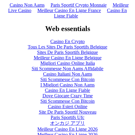
Casino Non Aams
Paris Sportif Crypto Monnaie
Meilleur
Live Casino
Meilleur Casino En Ligne France
Casino En
Ligne Fiable
Web essentials
Casino En Crypto
Tous Les Sites De Paris Sportifs Belgique
Sites De Paris Sportifs Belgique
Meilleur Casino En Ligne Belgique
Migliori Casino Online Italia
Siti Scommesse Non Aams Affidabile
Casino Italiani Non Aams
Siti Scommesse Con Bitcoin
I Migliori Casino Non Aams
Casino En Ligne Fiable
Dove Giocare Crazy Time
Siti Scommesse Con Bitcoin
Casino Esteri Online
Site De Paris Sportif Nouveau
Paris Sportifs Ufc
オンカジ アプリ
Meilleur Casino En Ligne 2026
Meilleur Casino En Ligne 2026