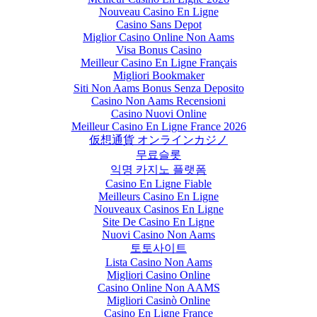
Nouveau Casino En Ligne
Casino Sans Depot
Miglior Casino Online Non Aams
Visa Bonus Casino
Meilleur Casino En Ligne Français
Migliori Bookmaker
Siti Non Aams Bonus Senza Deposito
Casino Non Aams Recensioni
Casino Nuovi Online
Meilleur Casino En Ligne France 2026
仮想通貨 オンラインカジノ
무료슬롯
익명 카지노 플랫폼
Casino En Ligne Fiable
Meilleurs Casino En Ligne
Nouveaux Casinos En Ligne
Site De Casino En Ligne
Nuovi Casino Non Aams
토토사이트
Lista Casino Non Aams
Migliori Casino Online
Casino Online Non AAMS
Migliori Casinò Online
Casino En Ligne France