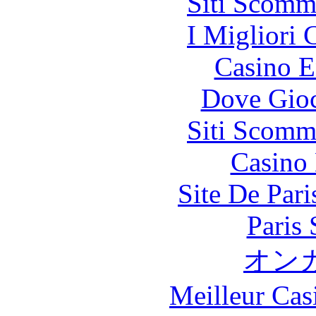
Siti Scomm
I Migliori
Casino E
Dove Gioc
Siti Scomm
Casino 
Site De Par
Paris 
オン
Meilleur Cas