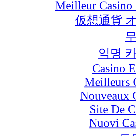
Meilleur Casino
仮想通貨 
익명 
Casino E
Meilleurs 
Nouveaux C
Site De C
Nuovi Ca