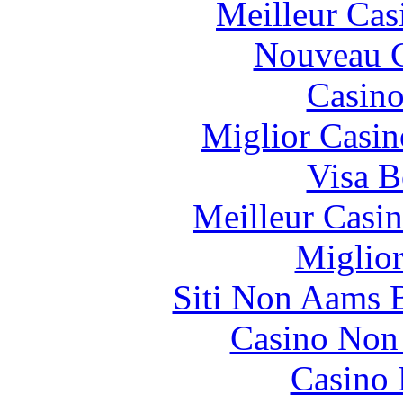
Meilleur Cas
Nouveau C
Casino
Miglior Casi
Visa B
Meilleur Casi
Miglio
Siti Non Aams 
Casino Non
Casino 