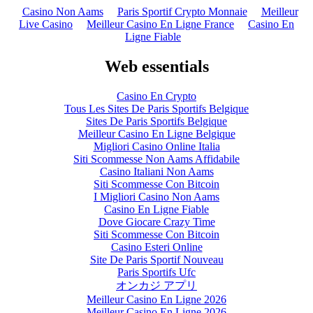
Casino Non Aams
Paris Sportif Crypto Monnaie
Meilleur
Live Casino
Meilleur Casino En Ligne France
Casino En
Ligne Fiable
Web essentials
Casino En Crypto
Tous Les Sites De Paris Sportifs Belgique
Sites De Paris Sportifs Belgique
Meilleur Casino En Ligne Belgique
Migliori Casino Online Italia
Siti Scommesse Non Aams Affidabile
Casino Italiani Non Aams
Siti Scommesse Con Bitcoin
I Migliori Casino Non Aams
Casino En Ligne Fiable
Dove Giocare Crazy Time
Siti Scommesse Con Bitcoin
Casino Esteri Online
Site De Paris Sportif Nouveau
Paris Sportifs Ufc
オンカジ アプリ
Meilleur Casino En Ligne 2026
Meilleur Casino En Ligne 2026