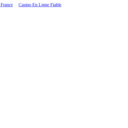
 France
Casino En Ligne Fiable