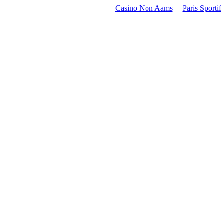
Casino Non Aams
Paris Sport