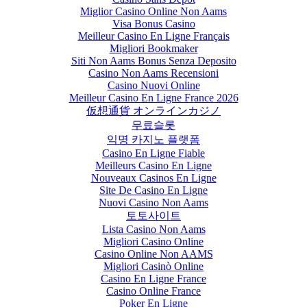
Miglior Casino Online Non Aams
Visa Bonus Casino
Meilleur Casino En Ligne Français
Migliori Bookmaker
Siti Non Aams Bonus Senza Deposito
Casino Non Aams Recensioni
Casino Nuovi Online
Meilleur Casino En Ligne France 2026
仮想通貨 オンラインカジノ
무료슬롯
익명 카지노 플랫폼
Casino En Ligne Fiable
Meilleurs Casino En Ligne
Nouveaux Casinos En Ligne
Site De Casino En Ligne
Nuovi Casino Non Aams
토토사이트
Lista Casino Non Aams
Migliori Casino Online
Casino Online Non AAMS
Migliori Casinò Online
Casino En Ligne France
Casino Online France
Poker En Ligne