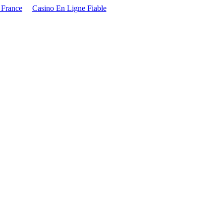
 France
Casino En Ligne Fiable