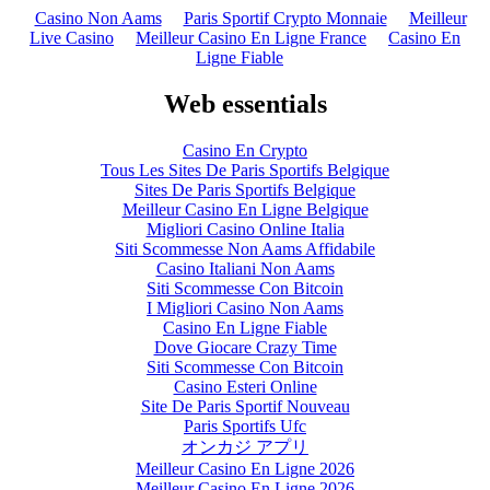
Casino Non Aams
Paris Sportif Crypto Monnaie
Meilleur
Live Casino
Meilleur Casino En Ligne France
Casino En
Ligne Fiable
Web essentials
Casino En Crypto
Tous Les Sites De Paris Sportifs Belgique
Sites De Paris Sportifs Belgique
Meilleur Casino En Ligne Belgique
Migliori Casino Online Italia
Siti Scommesse Non Aams Affidabile
Casino Italiani Non Aams
Siti Scommesse Con Bitcoin
I Migliori Casino Non Aams
Casino En Ligne Fiable
Dove Giocare Crazy Time
Siti Scommesse Con Bitcoin
Casino Esteri Online
Site De Paris Sportif Nouveau
Paris Sportifs Ufc
オンカジ アプリ
Meilleur Casino En Ligne 2026
Meilleur Casino En Ligne 2026