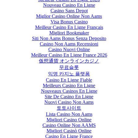
Nouveau Casino En Ligne
Casino Sans Depot
Miglior Casino Online Non Aams
Visa Bonus Casino
Meilleur Casino En Ligne Français
Migliori Bookmaker
Siti Non Aams Bonus Senza Deposito
Casino Non Aams Recensioni
Casino Nuovi Online
Meilleur Casino En Ligne France 2026
仮想通貨 オンラインカジノ
무료슬롯
익명 카지노 플랫폼
Casino En Ligne Fiable
Meilleurs Casino En Ligne
Nouveaux Casinos En Ligne
Site De Casino En Ligne
Nuovi Casino Non Aams
토토사이트
Lista Casino Non Aams
Migliori Casino Online
Casino Online Non AAMS
Migliori Casinò Online
Casino En Ligne France