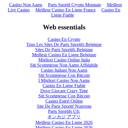
Casino Non Aams
Paris Sportif Crypto Monnaie
Meilleur
Live Casino
Meilleur Casino En Ligne France
Casino En
Ligne Fiable
Web essentials
Casino En Crypto
Tous Les Sites De Paris Sportifs Belgique
Sites De Paris Sportifs Belgique
Meilleur Casino En Ligne Belgique
Migliori Casino Online Italia
Siti Scommesse Non Aams Affidabile
Casino Italiani Non Aams
Siti Scommesse Con Bitcoin
I Migliori Casino Non Aams
Casino En Ligne Fiable
Dove Giocare Crazy Time
Siti Scommesse Con Bitcoin
Casino Esteri Online
Site De Paris Sportif Nouveau
Paris Sportifs Ufc
オンカジ アプリ
Meilleur Casino En Ligne 2026
Meilleur Casino En Ligne 2026