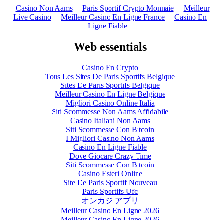
Casino Non Aams
Paris Sportif Crypto Monnaie
Meilleur
Live Casino
Meilleur Casino En Ligne France
Casino En
Ligne Fiable
Web essentials
Casino En Crypto
Tous Les Sites De Paris Sportifs Belgique
Sites De Paris Sportifs Belgique
Meilleur Casino En Ligne Belgique
Migliori Casino Online Italia
Siti Scommesse Non Aams Affidabile
Casino Italiani Non Aams
Siti Scommesse Con Bitcoin
I Migliori Casino Non Aams
Casino En Ligne Fiable
Dove Giocare Crazy Time
Siti Scommesse Con Bitcoin
Casino Esteri Online
Site De Paris Sportif Nouveau
Paris Sportifs Ufc
オンカジ アプリ
Meilleur Casino En Ligne 2026
Meilleur Casino En Ligne 2026