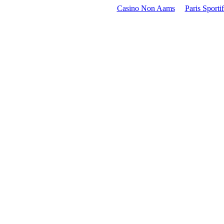
Casino Non Aams
Paris Sport