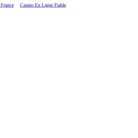
 France
Casino En Ligne Fiable