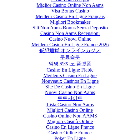
Miglior Casino Online Non Aams
Visa Bonus Casino
Meilleur Casino En Ligne Français
Migliori Bookmaker
Siti Non Aams Bonus Senza Deposito
Casino Non Aams Recensioni
Casino Nuovi Online
Meilleur Casino En Ligne France 2026
仮想通貨 オンラインカジノ
무료슬롯
익명 카지노 플랫폼
Casino En Ligne Fiable
Meilleurs Casino En Ligne
Nouveaux Casinos En Ligne
Site De Casino En Ligne
Nuovi Casino Non Aams
토토사이트
Lista Casino Non Aams
Migliori Casino Online
Casino Online Non AAMS
Migliori Casinò Online
Casino En Ligne France
Casino Online France
Poker En Ligne