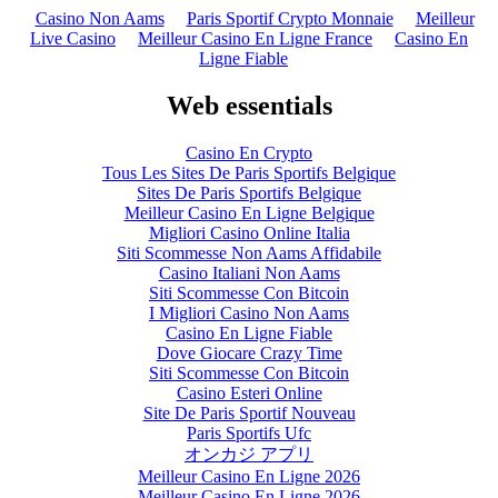
Casino Non Aams
Paris Sportif Crypto Monnaie
Meilleur
Live Casino
Meilleur Casino En Ligne France
Casino En
Ligne Fiable
Web essentials
Casino En Crypto
Tous Les Sites De Paris Sportifs Belgique
Sites De Paris Sportifs Belgique
Meilleur Casino En Ligne Belgique
Migliori Casino Online Italia
Siti Scommesse Non Aams Affidabile
Casino Italiani Non Aams
Siti Scommesse Con Bitcoin
I Migliori Casino Non Aams
Casino En Ligne Fiable
Dove Giocare Crazy Time
Siti Scommesse Con Bitcoin
Casino Esteri Online
Site De Paris Sportif Nouveau
Paris Sportifs Ufc
オンカジ アプリ
Meilleur Casino En Ligne 2026
Meilleur Casino En Ligne 2026