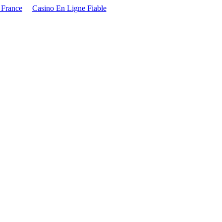
 France
Casino En Ligne Fiable