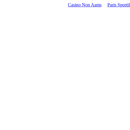
Casino Non Aams
Paris Sport