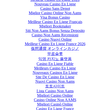
Nouveau Casino En Ligne
Casino Sans Depot
Miglior Casino Online Non Aams
Visa Bonus Casino
Meilleur Casino En Ligne Français
Migliori Bookmaker
Siti Non Aams Bonus Senza Deposito
Casino Non Aams Recensioni
Casino Nuovi Online
Meilleur Casino En Ligne France 2026
仮想通貨 オンラインカジノ
무료슬롯
익명 카지노 플랫폼
Casino En Ligne Fiable
Meilleurs Casino En Ligne
Nouveaux Casinos En Ligne
Site De Casino En Ligne
Nuovi Casino Non Aams
토토사이트
Lista Casino Non Aams
Migliori Casino Online
Casino Online Non AAMS
Migliori Casinò Online
Casino En Ligne France