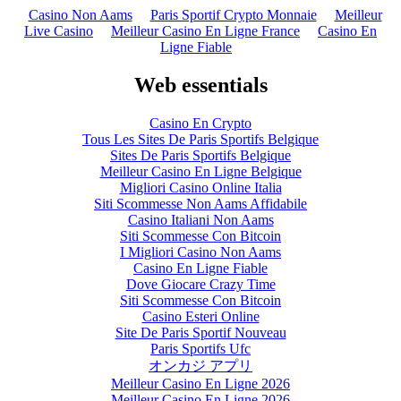
Casino Non Aams
Paris Sportif Crypto Monnaie
Meilleur
Live Casino
Meilleur Casino En Ligne France
Casino En
Ligne Fiable
Web essentials
Casino En Crypto
Tous Les Sites De Paris Sportifs Belgique
Sites De Paris Sportifs Belgique
Meilleur Casino En Ligne Belgique
Migliori Casino Online Italia
Siti Scommesse Non Aams Affidabile
Casino Italiani Non Aams
Siti Scommesse Con Bitcoin
I Migliori Casino Non Aams
Casino En Ligne Fiable
Dove Giocare Crazy Time
Siti Scommesse Con Bitcoin
Casino Esteri Online
Site De Paris Sportif Nouveau
Paris Sportifs Ufc
オンカジ アプリ
Meilleur Casino En Ligne 2026
Meilleur Casino En Ligne 2026