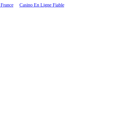
 France
Casino En Ligne Fiable