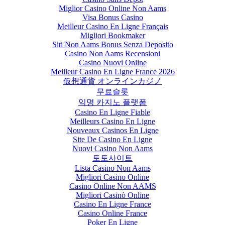
Miglior Casino Online Non Aams
Visa Bonus Casino
Meilleur Casino En Ligne Français
Migliori Bookmaker
Siti Non Aams Bonus Senza Deposito
Casino Non Aams Recensioni
Casino Nuovi Online
Meilleur Casino En Ligne France 2026
仮想通貨 オンラインカジノ
무료슬롯
익명 카지노 플랫폼
Casino En Ligne Fiable
Meilleurs Casino En Ligne
Nouveaux Casinos En Ligne
Site De Casino En Ligne
Nuovi Casino Non Aams
토토사이트
Lista Casino Non Aams
Migliori Casino Online
Casino Online Non AAMS
Migliori Casinò Online
Casino En Ligne France
Casino Online France
Poker En Ligne