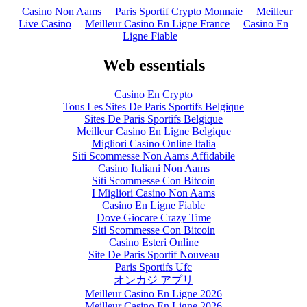
Casino Non Aams
Paris Sportif Crypto Monnaie
Meilleur
Live Casino
Meilleur Casino En Ligne France
Casino En
Ligne Fiable
Web essentials
Casino En Crypto
Tous Les Sites De Paris Sportifs Belgique
Sites De Paris Sportifs Belgique
Meilleur Casino En Ligne Belgique
Migliori Casino Online Italia
Siti Scommesse Non Aams Affidabile
Casino Italiani Non Aams
Siti Scommesse Con Bitcoin
I Migliori Casino Non Aams
Casino En Ligne Fiable
Dove Giocare Crazy Time
Siti Scommesse Con Bitcoin
Casino Esteri Online
Site De Paris Sportif Nouveau
Paris Sportifs Ufc
オンカジ アプリ
Meilleur Casino En Ligne 2026
Meilleur Casino En Ligne 2026