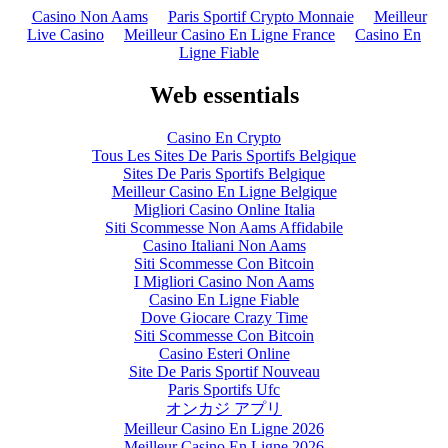
Casino Non Aams
Paris Sportif Crypto Monnaie
Meilleur
Live Casino
Meilleur Casino En Ligne France
Casino En
Ligne Fiable
Web essentials
Casino En Crypto
Tous Les Sites De Paris Sportifs Belgique
Sites De Paris Sportifs Belgique
Meilleur Casino En Ligne Belgique
Migliori Casino Online Italia
Siti Scommesse Non Aams Affidabile
Casino Italiani Non Aams
Siti Scommesse Con Bitcoin
I Migliori Casino Non Aams
Casino En Ligne Fiable
Dove Giocare Crazy Time
Siti Scommesse Con Bitcoin
Casino Esteri Online
Site De Paris Sportif Nouveau
Paris Sportifs Ufc
オンカジ アプリ
Meilleur Casino En Ligne 2026
Meilleur Casino En Ligne 2026