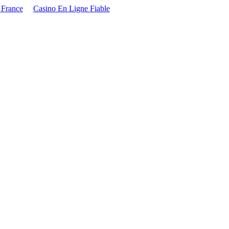
 France
Casino En Ligne Fiable