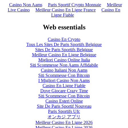
Casino Non Aams
Paris Sportif Crypto Monnaie
Meilleur
Live Casino
Meilleur Casino En Ligne France
Casino En
Ligne Fiable
Web essentials
Casino En Crypto
Tous Les Sites De Paris Sportifs Belgique
Sites De Paris Sportifs Belgique
Meilleur Casino En Ligne Belgique
Migliori Casino Online Italia
Siti Scommesse Non Aams Affidabile
Casino Italiani Non Aams
Siti Scommesse Con Bitcoin
I Migliori Casino Non Aams
Casino En Ligne Fiable
Dove Giocare Crazy Time
Siti Scommesse Con Bitcoin
Casino Esteri Online
Site De Paris Sportif Nouveau
Paris Sportifs Ufc
オンカジ アプリ
Meilleur Casino En Ligne 2026
Meilleur Casino En Ligne 2026