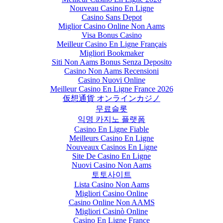
Nouveau Casino En Ligne
Casino Sans Depot
Miglior Casino Online Non Aams
Visa Bonus Casino
Meilleur Casino En Ligne Français
Migliori Bookmaker
Siti Non Aams Bonus Senza Deposito
Casino Non Aams Recensioni
Casino Nuovi Online
Meilleur Casino En Ligne France 2026
仮想通貨 オンラインカジノ
무료슬롯
익명 카지노 플랫폼
Casino En Ligne Fiable
Meilleurs Casino En Ligne
Nouveaux Casinos En Ligne
Site De Casino En Ligne
Nuovi Casino Non Aams
토토사이트
Lista Casino Non Aams
Migliori Casino Online
Casino Online Non AAMS
Migliori Casinò Online
Casino En Ligne France