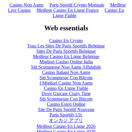
Casino Non Aams
Paris Sportif Crypto Monnaie
Meilleur
Live Casino
Meilleur Casino En Ligne France
Casino En
Ligne Fiable
Web essentials
Casino En Crypto
Tous Les Sites De Paris Sportifs Belgique
Sites De Paris Sportifs Belgique
Meilleur Casino En Ligne Belgique
Migliori Casino Online Italia
Siti Scommesse Non Aams Affidabile
Casino Italiani Non Aams
Siti Scommesse Con Bitcoin
I Migliori Casino Non Aams
Casino En Ligne Fiable
Dove Giocare Crazy Time
Siti Scommesse Con Bitcoin
Casino Esteri Online
Site De Paris Sportif Nouveau
Paris Sportifs Ufc
オンカジ アプリ
Meilleur Casino En Ligne 2026
Meilleur Casino En Ligne 2026