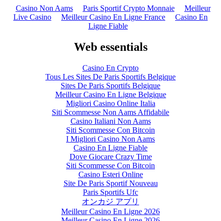
Casino Non Aams
Paris Sportif Crypto Monnaie
Meilleur
Live Casino
Meilleur Casino En Ligne France
Casino En
Ligne Fiable
Web essentials
Casino En Crypto
Tous Les Sites De Paris Sportifs Belgique
Sites De Paris Sportifs Belgique
Meilleur Casino En Ligne Belgique
Migliori Casino Online Italia
Siti Scommesse Non Aams Affidabile
Casino Italiani Non Aams
Siti Scommesse Con Bitcoin
I Migliori Casino Non Aams
Casino En Ligne Fiable
Dove Giocare Crazy Time
Siti Scommesse Con Bitcoin
Casino Esteri Online
Site De Paris Sportif Nouveau
Paris Sportifs Ufc
オンカジ アプリ
Meilleur Casino En Ligne 2026
Meilleur Casino En Ligne 2026