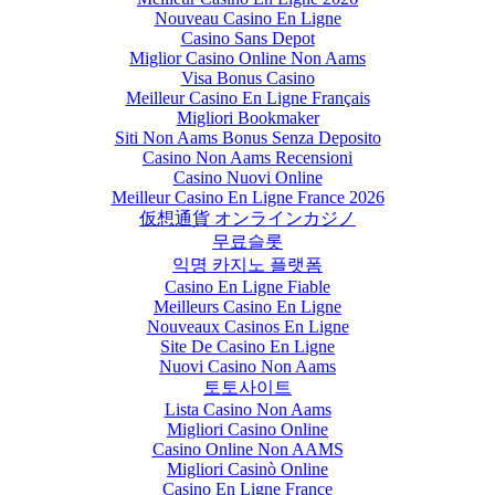
Nouveau Casino En Ligne
Casino Sans Depot
Miglior Casino Online Non Aams
Visa Bonus Casino
Meilleur Casino En Ligne Français
Migliori Bookmaker
Siti Non Aams Bonus Senza Deposito
Casino Non Aams Recensioni
Casino Nuovi Online
Meilleur Casino En Ligne France 2026
仮想通貨 オンラインカジノ
무료슬롯
익명 카지노 플랫폼
Casino En Ligne Fiable
Meilleurs Casino En Ligne
Nouveaux Casinos En Ligne
Site De Casino En Ligne
Nuovi Casino Non Aams
토토사이트
Lista Casino Non Aams
Migliori Casino Online
Casino Online Non AAMS
Migliori Casinò Online
Casino En Ligne France