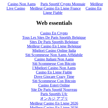
Casino Non Aams
Paris Sportif Crypto Monnaie
Meilleur
Live Casino
Meilleur Casino En Ligne France
Casino En
Ligne Fiable
Web essentials
Casino En Crypto
Tous Les Sites De Paris Sportifs Belgique
Sites De Paris Sportifs Belgique
Meilleur Casino En Ligne Belgique
Migliori Casino Online Italia
Siti Scommesse Non Aams Affidabile
Casino Italiani Non Aams
Siti Scommesse Con Bitcoin
I Migliori Casino Non Aams
Casino En Ligne Fiable
Dove Giocare Crazy Time
Siti Scommesse Con Bitcoin
Casino Esteri Online
Site De Paris Sportif Nouveau
Paris Sportifs Ufc
オンカジ アプリ
Meilleur Casino En Ligne 2026
Meilleur Casino En Ligne 2026