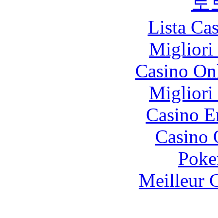
토
Lista Ca
Migliori
Casino O
Migliori
Casino E
Casino 
Poke
Meilleur 