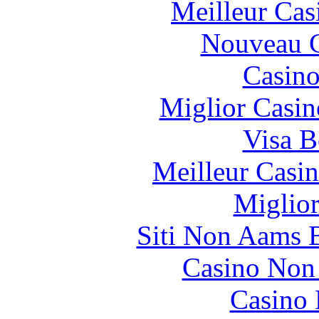
Meilleur Cas
Nouveau C
Casino
Miglior Casi
Visa B
Meilleur Casi
Miglio
Siti Non Aams 
Casino Non
Casino 