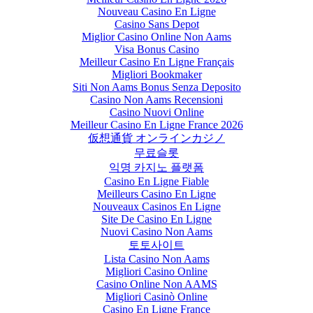
Nouveau Casino En Ligne
Casino Sans Depot
Miglior Casino Online Non Aams
Visa Bonus Casino
Meilleur Casino En Ligne Français
Migliori Bookmaker
Siti Non Aams Bonus Senza Deposito
Casino Non Aams Recensioni
Casino Nuovi Online
Meilleur Casino En Ligne France 2026
仮想通貨 オンラインカジノ
무료슬롯
익명 카지노 플랫폼
Casino En Ligne Fiable
Meilleurs Casino En Ligne
Nouveaux Casinos En Ligne
Site De Casino En Ligne
Nuovi Casino Non Aams
토토사이트
Lista Casino Non Aams
Migliori Casino Online
Casino Online Non AAMS
Migliori Casinò Online
Casino En Ligne France