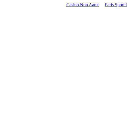
Casino Non Aams
Paris Sport