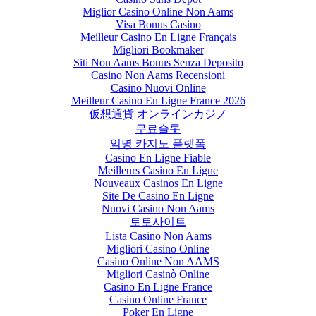
Miglior Casino Online Non Aams
Visa Bonus Casino
Meilleur Casino En Ligne Français
Migliori Bookmaker
Siti Non Aams Bonus Senza Deposito
Casino Non Aams Recensioni
Casino Nuovi Online
Meilleur Casino En Ligne France 2026
仮想通貨 オンラインカジノ
무료슬롯
익명 카지노 플랫폼
Casino En Ligne Fiable
Meilleurs Casino En Ligne
Nouveaux Casinos En Ligne
Site De Casino En Ligne
Nuovi Casino Non Aams
토토사이트
Lista Casino Non Aams
Migliori Casino Online
Casino Online Non AAMS
Migliori Casinò Online
Casino En Ligne France
Casino Online France
Poker En Ligne