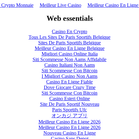
if Crypto Monnaie
Meilleur Live Casino
Meilleur Casino En Ligne
Web essentials
Casino En Crypto
Tous Les Sites De Paris Sportifs Belgique
Sites De Paris Sportifs Belgique
Meilleur Casino En Ligne Belgique
Migliori Casino Online Italia
Siti Scommesse Non Aams Affidabile
Casino Italiani Non Aams
Siti Scommesse Con Bitcoin
I Migliori Casino Non Aams
Casino En Ligne Fiable
Dove Giocare Crazy Time
Siti Scommesse Con Bitcoin
Casino Esteri Online
Site De Paris Sportif Nouveau
Paris Sportifs Ufc
オンカジ アプリ
Meilleur Casino En Ligne 2026
Meilleur Casino En Ligne 2026
Nouveau Casino En Ligne
Casino Sans Depot